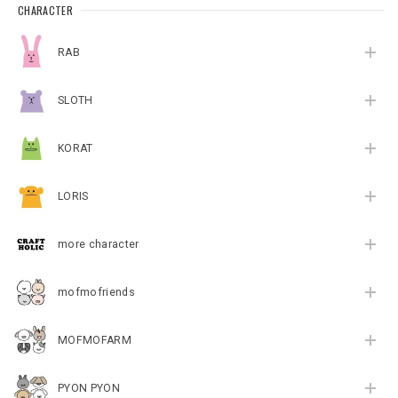
CHARACTER
RAB
SLOTH
KORAT
LORIS
more character
mofmofriends
MOFMOFARM
PYON PYON