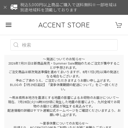
税込5,000円以上商品ご購入で送料無料※一部地域は
別途地域料を頂戴しております
ACCENT STORE
～発送についてのお知らせ～
2026年7月31日は新商品発売・Summer Sale開始のためご注文が集中するこ
とが予想されます。
ご注文商品は順次発送準備を進めてまいりますが、8月17日(月)以降の発送と
なる場合もございます。
予めご了承のうえ、ご注文いただきますようお願い申し上げます。
BLOGの【7月29日追記】「夏季休業期間の配送について」をご一読くださ
い。
～熊本県熊本地方を震源とする地震の影響によるお荷物のお届けについて～
現在、7月28日(火)16時30分頃に発生した地震の影響により、九州全域でお荷
物のお届けに遅延が発生する見込みです。
配達情報の詳細はヤマト運輸公式ホームページをご確認くださいますよう、お
願い申し上げます。
～夏季休業についてのお知らせ～
日頃より、ACCENTSTOREをご利用いただき誠に有難うございます。