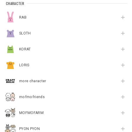
CHARACTER
RAB
SLOTH
KORAT
LORIS
more character
mofmofriends
MOFMOFARM
PYON PYON