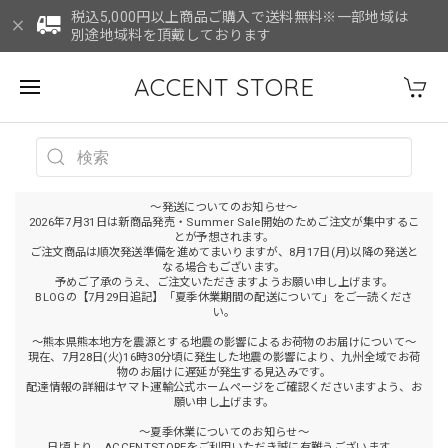
税込5,000円以上商品ご購入で送料無料※一部地域は
別途地域料を頂戴しております
ACCENT STORE
～発送についてのお知らせ～
2026年7月31日は新商品発売・Summer Sale開始のためご注文が集中するこ
とが予想されます。
ご注文商品は順次発送準備を進めてまいりますが、8月17日(月)以降の発送と
なる場合もございます。
予めご了承のうえ、ご注文いただきますようお願い申し上げます。
BLOGの【7月29日追記】「夏季休業期間の配送について」をご一読くださ
い。
～熊本県熊本地方を震源とする地震の影響によるお荷物のお届けについて～
現在、7月28日(火)16時30分頃に発生した地震の影響により、九州全域でお荷
物のお届けに遅延が発生する見込みです。
配達情報の詳細はヤマト運輸公式ホームページをご確認くださいますよう、お
願い申し上げます。
～夏季休業についてのお知らせ～
日頃より、ACCENTSTOREをご利用いただき誠に有難うございます。