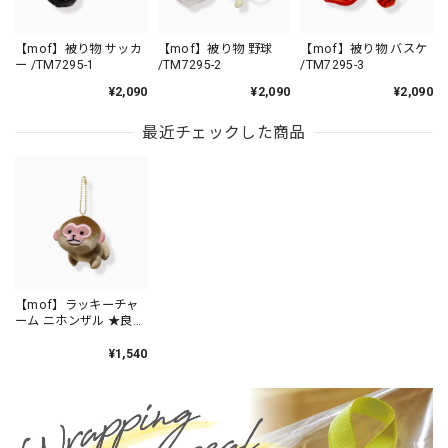
【mof】被り物 サッカ
【mof】被り物 野球
【mof】被り物 バスケ
ー /TM7295-1
/TM7295-2
/TM7295-3
¥2,090
¥2,090
¥2,090
最近チェックした商品
【mof】ラッキーチャ
ーム ニホンザル ★良縁
★/TM6215-54
¥1,540