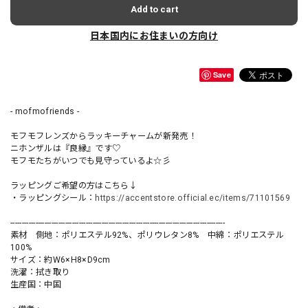
Add to cart
日本国内にお住まいの方向け
Save
- mofmofriends -
モフモフレンズからラッキーチャームが新発売！
ニホンザルは『良縁』です♡
モフモたちがいつでも見守っているよ☆彡
ラッピングご希望の方はこちら↓
・ラッピングシール：
https://accentstore.official.ec/items/71101569
----------------------------------------------------------------------------------------------
素材 側地：ポリエステル92%、ポリウレタン8% 中綿：ポリエステル
100%
サイズ：約W6×H8×D9cm
洗濯：拭き取り
生産国：中国