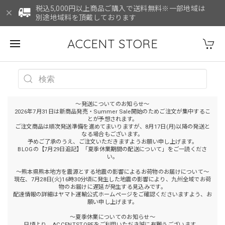
税込5,000円以上商品ご購入で送料無料※一部地域は
別途地域料を頂戴しております
ACCENT STORE
～発送についてのお知らせ～
2026年7月31日は新商品発売・Summer Sale開始のためご注文が集中するこ
とが予想されます。
ご注文商品は順次発送準備を進めてまいりますが、8月17日(月)以降の発送と
なる場合もございます。
予めご了承のうえ、ご注文いただきますようお願い申し上げます。
BLOGの【7月29日追記】「夏季休業期間の配送について」をご一読くださ
い。
～熊本県熊本地方を震源とする地震の影響によるお荷物のお届けについて～
現在、7月28日(火)16時30分頃に発生した地震の影響により、九州全域でお荷
物のお届けに遅延が発生する見込みです。
配達情報の詳細はヤマト運輸公式ホームページをご確認くださいますよう、お
願い申し上げます。
～夏季休業についてのお知らせ～
日頃より、ACCENTSTOREをご利用いただき誠に有難うございます。