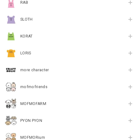
RAB
SLOTH
KORAT
LORIS
more character
mofmofriends
MOFMOFARM
PYON PYON
MOFMORium