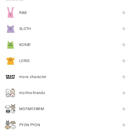
RAB
SLOTH
KORAT
LORIS
more character
mofmofriends
MOFMOFARM
PYON PYON