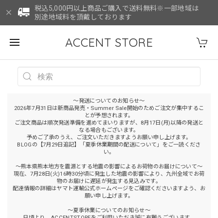
税込5,000円以上商品ご購入で送料無料※一部地域は
別途地域料を頂戴しております
ACCENT STORE
～発送についてのお知らせ～
2026年7月31日は新商品発売・Summer Sale開始のためご注文が集中するこ
とが予想されます。
ご注文商品は順次発送準備を進めてまいりますが、8月17日(月)以降の発送と
なる場合もございます。
予めご了承のうえ、ご注文いただきますようお願い申し上げます。
BLOGの【7月29日追記】「夏季休業期間の配送について」をご一読くださ
い。
～熊本県熊本地方を震源とする地震の影響によるお荷物のお届けについて～
現在、7月28日(火)16時30分頃に発生した地震の影響により、九州全域でお荷
物のお届けに遅延が発生する見込みです。
配達情報の詳細はヤマト運輸公式ホームページをご確認くださいますよう、お
願い申し上げます。
～夏季休業についてのお知らせ～
日頃より、ACCENTSTOREをご利用いただき誠に有難うございます。