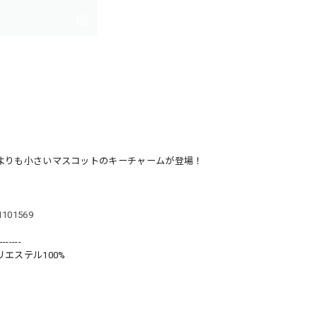
ズよりも小さいマスコットのキーチャームが登場！
71101569
-------
エステル100%