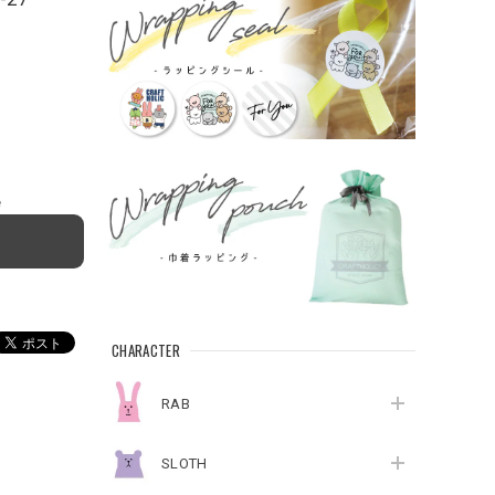
e
CHARACTER
RAB
SLOTH