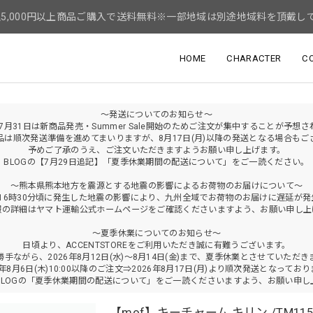
5,000円以上商品ご購入で送料無料※一部地域は別途地域料を頂戴し
HOME
CHARACTER
C
～発送についてのお知らせ～
年7月31日は新商品発売・Summer Sale開始のためご注文が集中することが予想
品は順次発送準備を進めてまいりますが、8月17日(月)以降の発送となる場合もご
予めご了承のうえ、ご注文いただきますようお願い申し上げます。
BLOGの【7月29日追記】「夏季休業期間の配送について」をご一読ください。
～熊本県熊本地方を震源とする地震の影響によるお荷物のお届けについて～
火)16時30分頃に発生した地震の影響により、九州全域でお荷物のお届けに遅延が
報の詳細はヤマト運輸公式ホームページをご確認くださいますよう、お願い申し上
～夏季休業についてのお知らせ～
日頃より、ACCENTSTOREをご利用いただき誠に有難うございます。
勝手ながら、2026年8月12日(水)～8月14日(金)まで、夏季休業とさせていただき
6年8月6日(木)10:00以降のご注文⇒2026年8月17日(月)より順次発送となってお
BLOGの「夏季休業期間の配送について」をご一読くださいますよう、お願い申し
【mof】キーチャーム キリン /TM115-