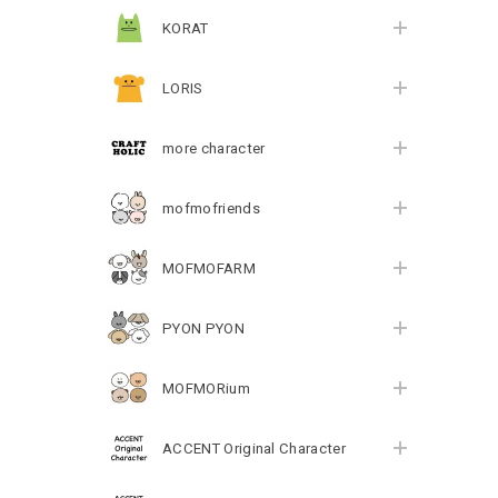
KORAT
LORIS
more character
mofmofriends
MOFMOFARM
PYON PYON
MOFMORium
ACCENT Original Character