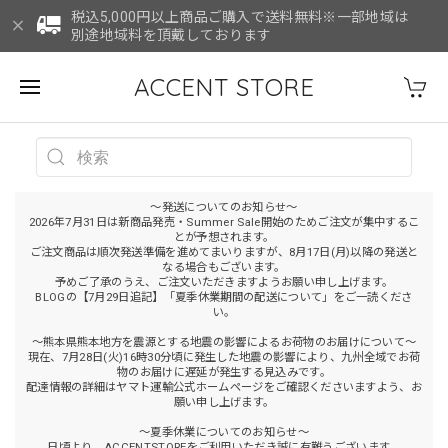
税込5,000円以上商品ご購入で送料無料※一部地域は
別途地域料を頂戴しております
ACCENT STORE
～発送についてのお知らせ～
2026年7月31日は新商品発売・Summer Sale開始のためご注文が集中するこ
とが予想されます。
ご注文商品は順次発送準備を進めてまいりますが、8月17日(月)以降の発送と
なる場合もございます。
予めご了承のうえ、ご注文いただきますようお願い申し上げます。
BLOGの【7月29日追記】「夏季休業期間の配送について」をご一読くださ
い。
～熊本県熊本地方を震源とする地震の影響によるお荷物のお届けについて～
現在、7月28日(火)16時30分頃に発生した地震の影響により、九州全域でお荷
物のお届けに遅延が発生する見込みです。
配達情報の詳細はヤマト運輸公式ホームページをご確認くださいますよう、お
願い申し上げます。
～夏季休業についてのお知らせ～
日頃より、ACCENTSTOREをご利用いただき誠に有難うございます。