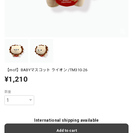
【mof】BABYマスコット ライオン /TM310-26
¥1,210
数量
International shipping available
Add to cart