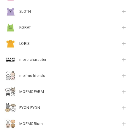
SLOTH
KORAT
LORIS
more character
mofmofriends
MOFMOFARM
PYON PYON
MOFMORium