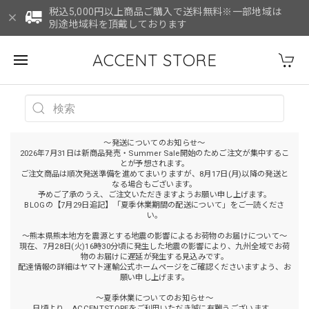
税込5,000円以上商品ご購入で送料無料※一部地域は
別途地域料を頂戴しております
ACCENT STORE
～発送についてのお知らせ～
2026年7月31日は新商品発売・Summer Sale開始のためご注文が集中するこ
とが予想されます。
ご注文商品は順次発送準備を進めてまいりますが、8月17日(月)以降の発送と
なる場合もございます。
予めご了承のうえ、ご注文いただきますようお願い申し上げます。
BLOGの【7月29日追記】「夏季休業期間の配送について」をご一読くださ
い。
～熊本県熊本地方を震源とする地震の影響によるお荷物のお届けについて～
現在、7月28日(火)16時30分頃に発生した地震の影響により、九州全域でお荷
物のお届けに遅延が発生する見込みです。
配達情報の詳細はヤマト運輸公式ホームページをご確認くださいますよう、お
願い申し上げます。
～夏季休業についてのお知らせ～
日頃より、ACCENTSTOREをご利用いただき誠に有難うございます。