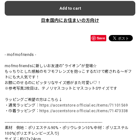
Add to cart
日本国内にお住まいの方向け
Save
- mofmofriends -
mofmofriendsに新しいお友達の"ライオン"が登場☆
もっちりとした感触のモフモフレンズを抱っこするだけで癒される〜ギフ
トにも大人気です！
お膝にのせるのにピッタリなサイズ感がまた可愛い♡！
※参考写真2枚目は、テノリマスコットとマスコットSサイズです
ラッピングご希望の方はこちら↓
・通常ラッピング：
https://accentstore.official.ec/items/71101569
・巾着ラッピング：
https://accentstore.official.ec/items/71473338
----------------------------------------------------------------------------------------------
素材 側地：ポリエステル90%・ポリウレタン10% 中材：ポリエステル
100%(ポリエチレンビーズ入り)
サイズ：約17x24cm