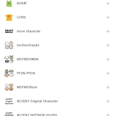
KORAT
LORIS
more character
mofmofriends
MOFMOFARM
PYON PYON
MOFMORium
ACCENT Original Character
ACCENT INTERIOR GOODS