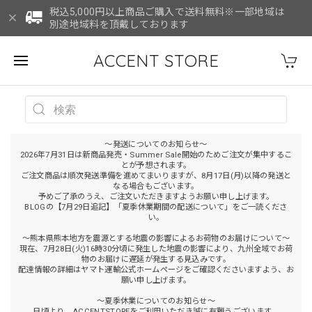
税込5,000円以上商品ご購入で送料無料※一部地域は
別途地域料を頂戴しております
ACCENT STORE
～発送についてのお知らせ～
2026年7月31日は新商品発売・Summer Sale開始のためご注文が集中するこ
とが予想されます。
ご注文商品は順次発送準備を進めてまいりますが、8月17日(月)以降の発送と
なる場合もございます。
予めご了承のうえ、ご注文いただきますようお願い申し上げます。
BLOGの【7月29日追記】「夏季休業期間の配送について」をご一読くださ
い。
～熊本県熊本地方を震源とする地震の影響によるお荷物のお届けについて～
現在、7月28日(火)16時30分頃に発生した地震の影響により、九州全域でお荷
物のお届けに遅延が発生する見込みです。
配達情報の詳細はヤマト運輸公式ホームページをご確認くださいますよう、お
願い申し上げます。
～夏季休業についてのお知らせ～
日頃より、ACCENTSTOREをご利用いただき誠に有難うございます。