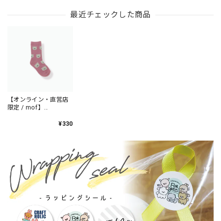
KUROMI×ブリティッシ
KUROMI×ブリティッシ
ュショートヘア /
ュショートヘア /
最近チェックした商品
MFS901-3
MFS006-3
【オンライン・直営店
限定 / mof】
Baby&Kid's 靴下 13-
15cm ブリティッシュ
¥330
ショートヘア
/TM8154-2