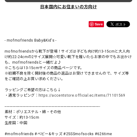
日本国内にお住まいの方向け
Save
- mofmofriends Baby&Kid's -
mofmofriendsから靴下が登場！サイズは子ども向け約13-15cmと大人向
け約22-24cmの2サイズ展開☆可愛い靴下を履いたらお家の中でもお出かけ
も、mofmofriendsと一緒だよ♪
※こちらは13-15cmサイズの商品ページです。
※初期不良を除く開封後の商品の返品はお受けできませんので、サイズ等
をご確認の上お買い求めください。
ラッピングご希望の方はこちら↓
・通常ラッピング：
https://accentstore.official.ec/items/71101569
----------------------------------------------------------------------------------------------
素材：ポリエステル・綿・その他
サイズ：約13-15cm
生産国：中国
#mofmofriends #ベビー&キッズ #25SSmofsocks #626time