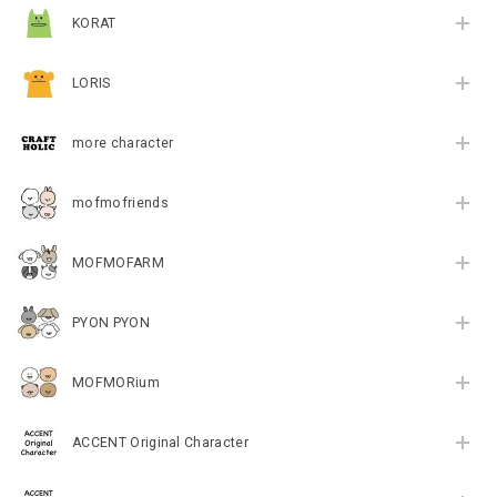
KORAT
LORIS
more character
mofmofriends
MOFMOFARM
PYON PYON
MOFMORium
ACCENT Original Character