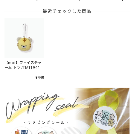
しマスコットチャーム
しPVCキーホルダー
POMPOMPURIN×トラ
POMPOMPURIN×トラ
/ MFS901-5
/ MFS006-5
最近チェックした商品
【mof】フェイスチャ
ーム トラ /TM119-11
¥440