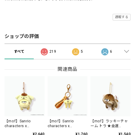
通報する
ショップの評価
すべて
219
5
6
関連商品
【mof】Sanrio
【mof】Sanrio
【mof】ラッキーチャ
characters x
characters x
ーム トラ ★金運
mofmofriends なかよ
mofmofriends なかよ
★/TM6215-11
¥2,640
¥1,760
¥1,540