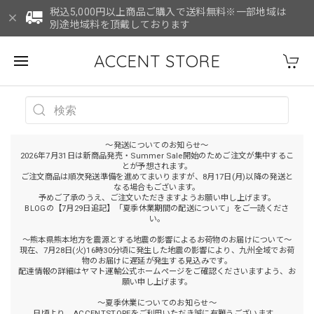
税込5,000円以上商品ご購入で送料無料※一部地域は
別途地域料を頂戴しております
ACCENT STORE
～発送についてのお知らせ～
2026年7月31日は新商品発売・Summer Sale開始のためご注文が集中するこ
とが予想されます。
ご注文商品は順次発送準備を進めてまいりますが、8月17日(月)以降の発送と
なる場合もございます。
予めご了承のうえ、ご注文いただきますようお願い申し上げます。
BLOGの【7月29日追記】「夏季休業期間の配送について」をご一読くださ
い。
～熊本県熊本地方を震源とする地震の影響によるお荷物のお届けについて～
現在、7月28日(火)16時30分頃に発生した地震の影響により、九州全域でお荷
物のお届けに遅延が発生する見込みです。
配達情報の詳細はヤマト運輸公式ホームページをご確認くださいますよう、お
願い申し上げます。
～夏季休業についてのお知らせ～
日頃より、ACCENTSTOREをご利用いただき誠に有難うございます。