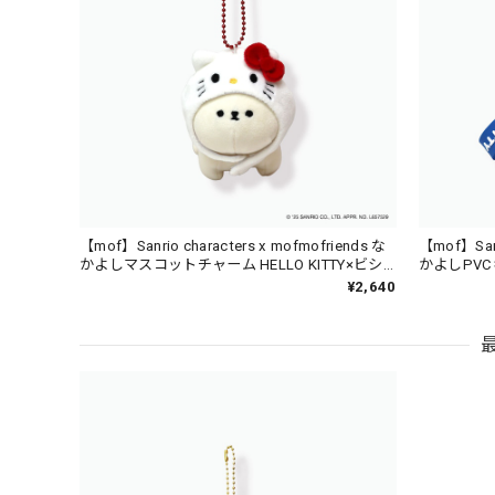
【mof】Sanrio characters x mofmofriends な
【mof】Sanr
かよしマスコットチャーム HELLO KITTY×ビシ
かよしPVCキ
ョンフリーゼ / MFS901-1
ンフリーゼ /
¥2,640