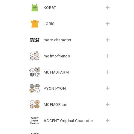
KORAT
LORIS
more character
mofmofriends
MOFMOFARM
PYON PYON
MOFMORium
ACCENT Original Character