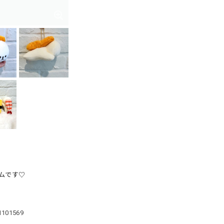
ムです♡
71101569