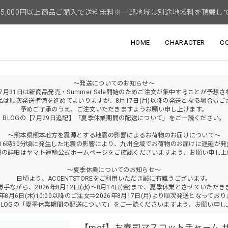
5,000円以上商品ご購入で送料無料※一部地域は別途地域料を頂戴し
HOME
CHARACTER
C
～発送についてのお知らせ～
年7月31日は新商品発売・Summer Sale開始のためご注文が集中することが予想
品は順次発送準備を進めてまいりますが、8月17日(月)以降の発送となる場合もご
予めご了承のうえ、ご注文いただきますようお願い申し上げます。
BLOGの【7月29日追記】「夏季休業期間の配送について」をご一読ください。
～熊本県熊本地方を震源とする地震の影響によるお荷物のお届けについて～
火)16時30分頃に発生した地震の影響により、九州全域でお荷物のお届けに遅延が
報の詳細はヤマト運輸公式ホームページをご確認くださいますよう、お願い申し上
～夏季休業についてのお知らせ～
日頃より、ACCENTSTOREをご利用いただき誠に有難うございます。
勝手ながら、2026年8月12日(水)～8月14日(金)まで、夏季休業とさせていただき
6年8月6日(木)10:00以降のご注文⇒2026年8月17日(月)より順次発送となってお
BLOGの「夏季休業期間の配送について」をご一読くださいますよう、お願い申し
【mof】お寿司マスコットチャーム 