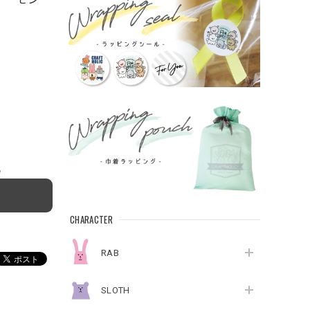
e
CHARACTER
RAB
SLOTH