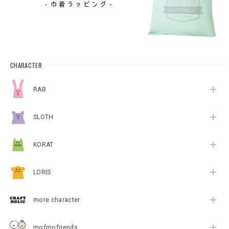
CHARACTER
RAB
SLOTH
KORAT
LORIS
more character
mofmofriends