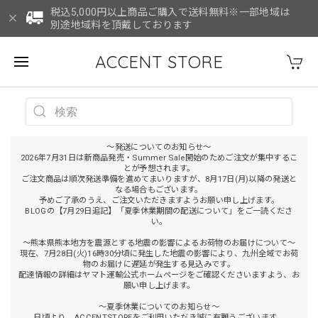
税込5,000円以上商品ご購入で送料無料※一部地域は
別途地域料を頂戴しております
ACCENT STORE
～発送についてのお知らせ～
2026年7月31日は新商品発売・Summer Sale開始のためご注文が集中するこ
とが予想されます。
ご注文商品は順次発送準備を進めてまいりますが、8月17日(月)以降の発送と
なる場合もございます。
予めご了承のうえ、ご注文いただきますようお願い申し上げます。
BLOGの【7月29日追記】「夏季休業期間の配送について」をご一読くださ
い。
～熊本県熊本地方を震源とする地震の影響によるお荷物のお届けについて～
現在、7月28日(火)16時30分頃に発生した地震の影響により、九州全域でお荷
物のお届けに遅延が発生する見込みです。
配達情報の詳細はヤマト運輸公式ホームページをご確認くださいますよう、お
願い申し上げます。
～夏季休業についてのお知らせ～
日頃より、ACCENTSTOREをご利用いただき誠に有難うございます。