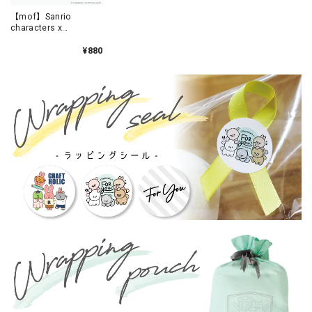
【mof】Sanrio
characters x
mofmofriends なかよ
しアクリルスタンドチ
¥880
ャーム HELLO KITTY×
ビションフリーゼ /
MFS008-1