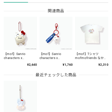
関連商品
【mof】Sanrio
【mof】Sanrio
【mof】Tシャツ
characters x
characters x
mofmofriends なかよ
mofmofriends なかよ
mofmofriends なかよ
し /TM3350-1
¥2,640
¥1,760
¥2,310
しマスコットチャーム
しPVCキーホルダー
HELLO KITTY×ビション
HELLO KITTY×ビション
フリーゼ / MFS901-1
フリーゼ / MFS006-1
最近チェックした商品