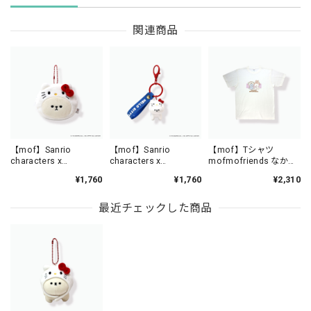
関連商品
【mof】Sanrio
【mof】Sanrio
【mof】Tシャツ
characters x
characters x
mofmofriends なかよ
mofmofriends なかよ
mofmofriends なかよ
し /TM3350-1
¥1,760
¥1,760
¥2,310
しミニポーチチャーム
しPVCキーホルダー
HELLO KITTY×ビション
HELLO KITTY×ビション
フリーゼ / MFS005-1
フリーゼ / MFS006-1
最近チェックした商品