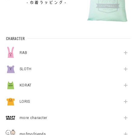
CHARACTER
RAB
SLOTH
KORAT
LORIS
more character
mofmofriends