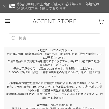
税込5,000円以上商品ご購入で送料無料※一部地域は
別途地域料を頂戴しております
ACCENT STORE
～発送についてのお知らせ～
2026年7月31日は新商品発売・Summer Sale開始のためご注文が集中するこ
とが予想されます。
ご注文商品は順次発送準備を進めてまいりますが、8月17日(月)以降の発送と
なる場合もございます。
予めご了承のうえ、ご注文いただきますようお願い申し上げます。
BLOGの【7月29日追記】「夏季休業期間の配送について」をご一読くださ
い。
～熊本県熊本地方を震源とする地震の影響によるお荷物のお届けについて～
現在、7月28日(火)16時30分頃に発生した地震の影響により、九州全域でお荷
物のお届けに遅延が発生する見込みです。
配達情報の詳細はヤマト運輸公式ホームページをご確認くださいますよう、お
願い申し上げます。
～夏季休業についてのお知らせ～
日頃より、ACCENTSTOREをご利用いただき誠に有難うございます。