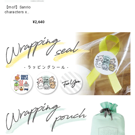
【mof】Sanrio
characters x
mofmofriends なかよ
しマスコットチャーム
¥2,640
HELLO KITTY×ビション
フリーゼ / MFS901-1