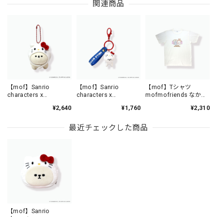
関連商品
【mof】Sanrio
【mof】Sanrio
【mof】Tシャツ
characters x
characters x
mofmofriends なかよ
mofmofriends なかよ
mofmofriends なかよ
し /TM3350-1
¥2,640
¥1,760
¥2,310
しマスコットチャーム
しPVCキーホルダー
HELLO KITTY×ビション
HELLO KITTY×ビション
フリーゼ / MFS901-1
フリーゼ / MFS006-1
最近チェックした商品
【mof】Sanrio