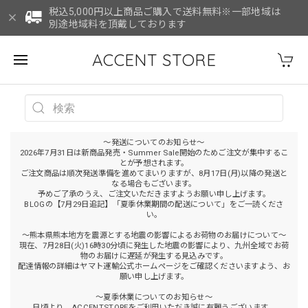
税込5,000円以上商品ご購入で送料無料※一部地域は
別途地域料を頂戴しております
ACCENT STORE
～発送についてのお知らせ～
2026年7月31日は新商品発売・Summer Sale開始のためご注文が集中するこ
とが予想されます。
ご注文商品は順次発送準備を進めてまいりますが、8月17日(月)以降の発送と
なる場合もございます。
予めご了承のうえ、ご注文いただきますようお願い申し上げます。
BLOGの【7月29日追記】「夏季休業期間の配送について」をご一読くださ
い。
～熊本県熊本地方を震源とする地震の影響によるお荷物のお届けについて～
現在、7月28日(火)16時30分頃に発生した地震の影響により、九州全域でお荷
物のお届けに遅延が発生する見込みです。
配達情報の詳細はヤマト運輸公式ホームページをご確認くださいますよう、お
願い申し上げます。
～夏季休業についてのお知らせ～
日頃より、ACCENTSTOREをご利用いただき誠に有難うございます。