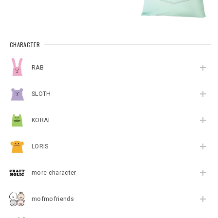
CHARACTER
RAB
SLOTH
KORAT
LORIS
more character
mofmofriends