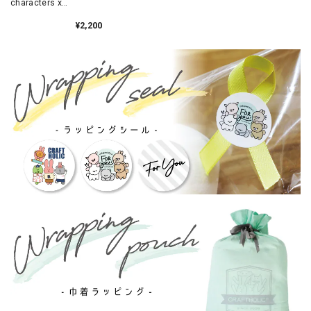
characters x
mofmofriends なかよ
しフェイスポーチ
¥2,200
HELLO KITTY×ビション
フリーゼ / MFS004-1