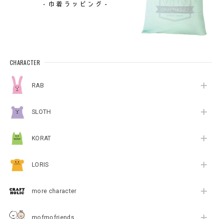
CHARACTER
RAB
SLOTH
KORAT
LORIS
more character
mofmofriends