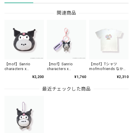
関連商品
【mof】Sanrio
【mof】Sanrio
【mof】Tシャツ
characters x
characters x
mofmofriends なかよ
mofmofriends なかよ
mofmofriends なかよ
し /TM3350-1
¥2,200
¥1,760
¥2,310
しフェイスポーチ
しPVCキーホルダー
KUROMI×ブリティッシ
KUROMI×ブリティッシ
ュショートヘア /
ュショートヘア /
最近チェックした商品
MFS004-3
MFS006-3