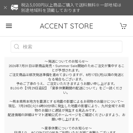
税込5,000円以上商品ご購入で送料無料※一部地域は
別途地域料を頂戴しております
ACCENT STORE
～発送についてのお知らせ～
2026年7月31日は新商品発売・Summer Sale開始のためご注文が集中するこ
とが予想されます。
ご注文商品は順次発送準備を進めてまいりますが、8月17日(月)以降の発送と
なる場合もございます。
予めご了承のうえ、ご注文いただきますようお願い申し上げます。
BLOGの【7月29日追記】「夏季休業期間の配送について」をご一読くださ
い。
～熊本県熊本地方を震源とする地震の影響によるお荷物のお届けについて～
現在、7月28日(火)16時30分頃に発生した地震の影響により、九州全域でお荷
物のお届けに遅延が発生する見込みです。
配達情報の詳細はヤマト運輸公式ホームページをご確認くださいますよう、お
願い申し上げます。
～夏季休業についてのお知らせ～
日頃より、ACCENTSTOREをご利用いただき誠に有難うございます。