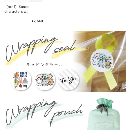
【mof】Sanrio
characters x
mofmofriends なかよ
しマスコットチャーム
¥2,640
KUROMI×ブリティッシ
ュショートヘア /
MFS901-3