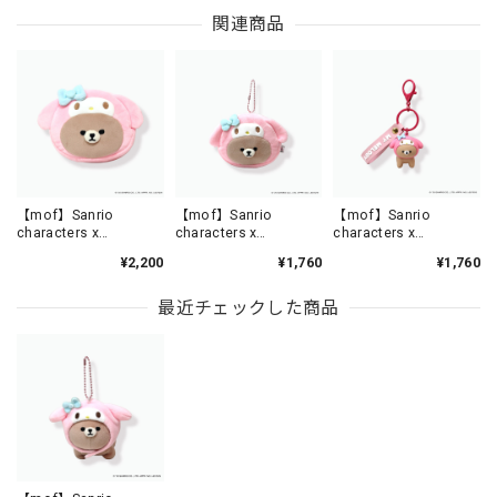
関連商品
【mof】Sanrio
【mof】Sanrio
【mof】Sanrio
characters x
characters x
characters x
mofmofriends なかよ
mofmofriends なかよ
mofmofriends なかよ
¥2,200
¥1,760
¥1,760
しフェイスポーチ MY
しミニポーチチャーム
しPVCキーホルダー MY
MELODY×クマ /
MY MELODY×クマ /
MELODY×クマ /
MFS004-6
MFS005-6
MFS006-6
最近チェックした商品