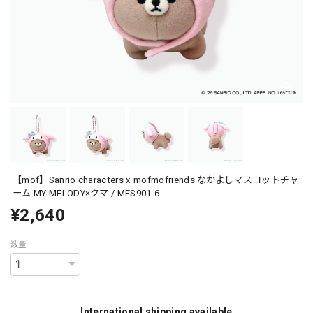
【mof】Sanrio characters x mofmofriends なかよしマスコットチャ
ーム MY MELODY×クマ / MFS901-6
¥2,640
数量
International shipping available