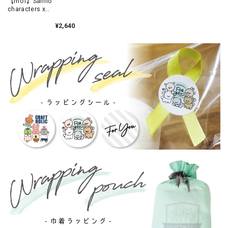
【mof】Sanrio
characters x
mofmofriends なかよ
しマスコットチャーム
¥2,640
MY MELODY×クマ /
MFS901-6