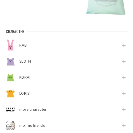
CHARACTER
RAB
SLOTH
KORAT
LORIS
more character
mofmofriends