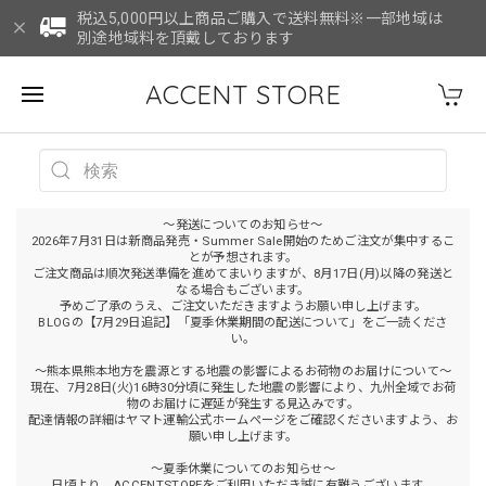
税込5,000円以上商品ご購入で送料無料※一部地域は
別途地域料を頂戴しております
ACCENT STORE
～発送についてのお知らせ～
2026年7月31日は新商品発売・Summer Sale開始のためご注文が集中するこ
とが予想されます。
ご注文商品は順次発送準備を進めてまいりますが、8月17日(月)以降の発送と
なる場合もございます。
予めご了承のうえ、ご注文いただきますようお願い申し上げます。
BLOGの【7月29日追記】「夏季休業期間の配送について」をご一読くださ
い。
～熊本県熊本地方を震源とする地震の影響によるお荷物のお届けについて～
現在、7月28日(火)16時30分頃に発生した地震の影響により、九州全域でお荷
物のお届けに遅延が発生する見込みです。
配達情報の詳細はヤマト運輸公式ホームページをご確認くださいますよう、お
願い申し上げます。
～夏季休業についてのお知らせ～
日頃より、ACCENTSTOREをご利用いただき誠に有難うございます。