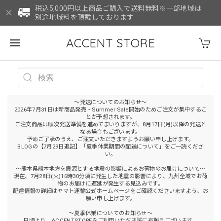
税込5,000円以上商品ご購入で送料無料※一部地域は
別途地域料を頂戴しております
ACCENT STORE
～発送についてのお知らせ～
2026年7月31日は新商品発売・Summer Sale開始のためご注文が集中するこ
とが予想されます。
ご注文商品は順次発送準備を進めてまいりますが、8月17日(月)以降の発送と
なる場合もございます。
予めご了承のうえ、ご注文いただきますようお願い申し上げます。
BLOGの【7月29日追記】「夏季休業期間の配送について」をご一読くださ
い。
～熊本県熊本地方を震源とする地震の影響によるお荷物のお届けについて～
現在、7月28日(火)16時30分頃に発生した地震の影響により、九州全域でお荷
物のお届けに遅延が発生する見込みです。
配達情報の詳細はヤマト運輸公式ホームページをご確認くださいますよう、お
願い申し上げます。
～夏季休業についてのお知らせ～
日頃より、ACCENTSTOREをご利用いただき誠に有難うございます。