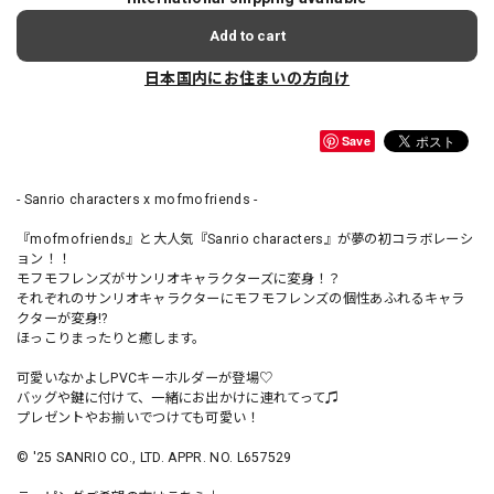
Add to cart
日本国内にお住まいの方向け
Save
- Sanrio characters x mofmofriends -
『mofmofriends』と大人気『Sanrio characters』が夢の初コラボレーシ
ョン！！
モフモフレンズがサンリオキャラクターズに変身！？
それぞれのサンリオキャラクターにモフモフレンズの個性あふれるキャラ
クターが変身!?
ほっこりまったりと癒します。
可愛いなかよしPVCキーホルダーが登場♡
バッグや鍵に付けて、一緒にお出かけに連れてって♫
プレゼントやお揃いでつけても可愛い！
© '25 SANRIO CO., LTD. APPR. NO. L657529