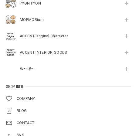
PYON PYON
MOFMORium
ACCENT Original Character
ACCENT INTERIOR GOODS
ぬ～ぼ～
SHOP INFO
COMPANY
BLOG
CONTACT
SNS