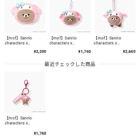
【mof】Sanrio
【mof】Sanrio
【mof】Sanrio
characters x
characters x
characters x
mofmofriends なかよ
mofmofriends なかよ
mofmofriends なかよ
¥2,200
¥1,760
¥2,640
しフェイスポーチ MY
しミニポーチチャーム
しマスコットチャーム
MELODY×クマ /
MY MELODY×クマ /
MY MELODY×クマ /
MFS004-6
MFS005-6
MFS901-6
最近チェックした商品
【mof】Sanrio
characters x
mofmofriends なかよ
しPVCキーホルダー MY
¥1,760
MELODY×クマ /