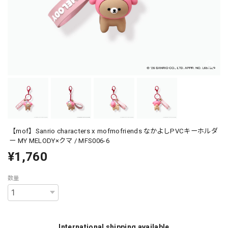
【mof】Sanrio characters x mofmofriends なかよしPVCキーホルダ
ー MY MELODY×クマ / MFS006-6
¥1,760
数量
International shipping available