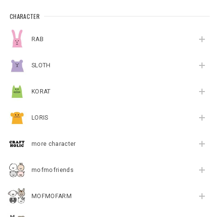
CHARACTER
RAB
SLOTH
KORAT
LORIS
more character
mofmofriends
MOFMOFARM