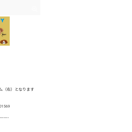
ム（右）となります
101569
-------