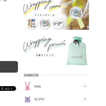
e
CHARACTER
RAB
SLOTH