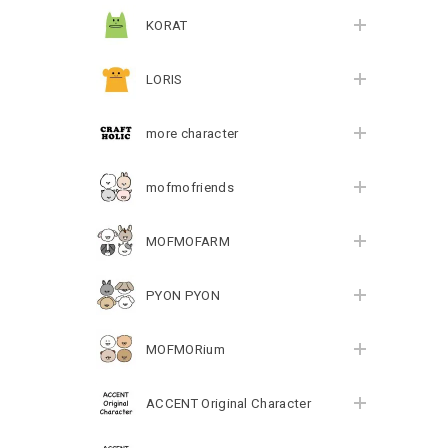
KORAT
LORIS
more character
mofmofriends
MOFMOFARM
PYON PYON
MOFMORium
ACCENT Original Character