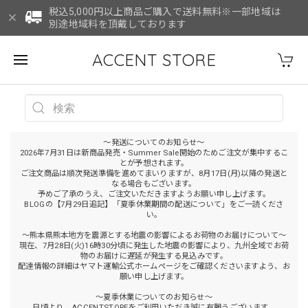
税込5,000円以上商品ご購入で送料無料※一部地域は
別途地域料を頂戴しております
ACCENT STORE
～発送についてのお知らせ～
2026年7月31日は新商品発売・Summer Sale開始のためご注文が集中するこ
とが予想されます。
ご注文商品は順次発送準備を進めてまいりますが、8月17日(月)以降の発送と
なる場合もございます。
予めご了承のうえ、ご注文いただきますようお願い申し上げます。
BLOGの【7月29日追記】「夏季休業期間の配送について」をご一読くださ
い。
～熊本県熊本地方を震源とする地震の影響によるお荷物のお届けについて～
現在、7月28日(火)16時30分頃に発生した地震の影響により、九州全域でお荷
物のお届けに遅延が発生する見込みです。
配達情報の詳細はヤマト運輸公式ホームページをご確認くださいますよう、お
願い申し上げます。
～夏季休業についてのお知らせ～
日頃より、ACCENTSTOREをご利用いただき誠に有難うございます。