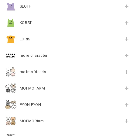
SLOTH
KORAT
LORIS
more character
mofmofriends
MOFMOFARM
PYON PYON
MOFMORium