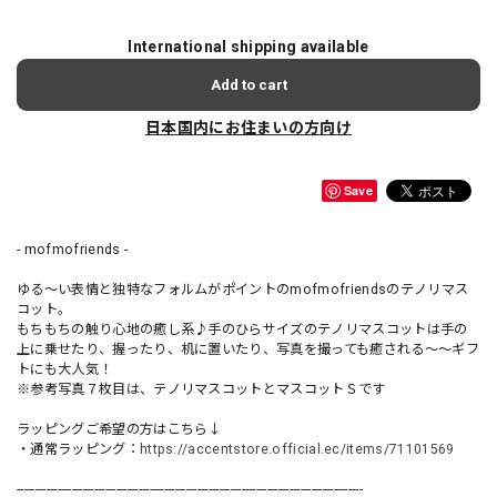
International shipping available
Add to cart
日本国内にお住まいの方向け
Save
- mofmofriends -
ゆる〜い表情と独特なフォルムがポイントのmofmofriendsのテノリマス
コット。
もちもちの触り心地の癒し系♪手のひらサイズのテノリマスコットは手の
上に乗せたり、握ったり、机に置いたり、写真を撮っても癒される〜〜ギフ
トにも大人気！
※参考写真７枚目は、テノリマスコットとマスコットＳです
ラッピングご希望の方はこちら↓
・通常ラッピング：
https://accentstore.official.ec/items/71101569
----------------------------------------------------------------------------------------------