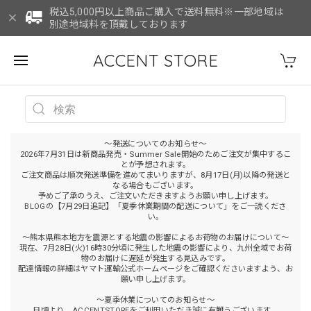
税込5,000円以上商品ご購入で送料無料※一部地域は
別途地域料を頂戴しております
ACCENT STORE
～発送についてのお知らせ～
2026年7月31日は新商品発売・Summer Sale開始のためご注文が集中するこ
とが予想されます。
ご注文商品は順次発送準備を進めてまいりますが、8月17日(月)以降の発送と
なる場合もございます。
予めご了承のうえ、ご注文いただきますようお願い申し上げます。
BLOGの【7月29日追記】「夏季休業期間の配送について」をご一読くださ
い。
～熊本県熊本地方を震源とする地震の影響によるお荷物のお届けについて～
現在、7月28日(火)16時30分頃に発生した地震の影響により、九州全域でお荷
物のお届けに遅延が発生する見込みです。
配達情報の詳細はヤマト運輸公式ホームページをご確認くださいますよう、お
願い申し上げます。
～夏季休業についてのお知らせ～
日頃より、ACCENTSTOREをご利用いただき誠に有難うございます。