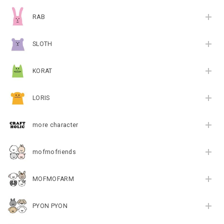
RAB
SLOTH
KORAT
LORIS
more character
mofmofriends
MOFMOFARM
PYON PYON