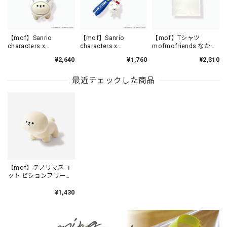
【mof】Sanrio
【mof】Sanrio
【mof】Tシャツ
characters x
characters x
mofmofriends なかよ
mofmofriends なかよ
mofmofriends なかよ
し /TM3350-1
¥2,640
¥1,760
¥2,310
しマスコットチャーム
しPVCキーホルダー
HELLO KITTY×ビション
HELLO KITTY×ビション
フリーゼ / MFS901-1
フリーゼ / MFS006-1
最近チェックした商品
【mof】テノリマスコ
ット ビションフリーゼ
/TM111-1
¥1,430