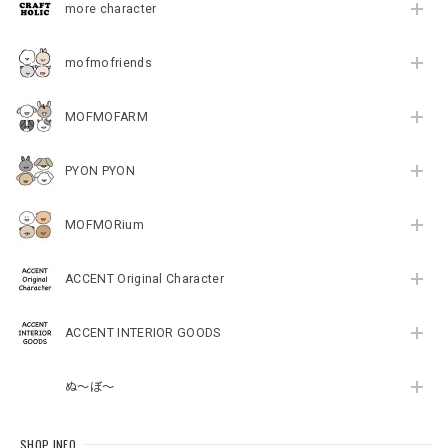
more character
mofmofriends
MOFMOFARM
PYON PYON
MOFMORium
ACCENT Original Character
ACCENT INTERIOR GOODS
ぬ～ぼ～
SHOP INFO