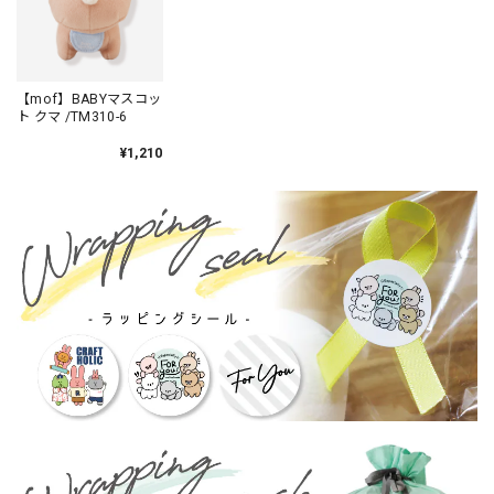
【mof】BABYマスコッ
ト クマ /TM310-6
¥1,210