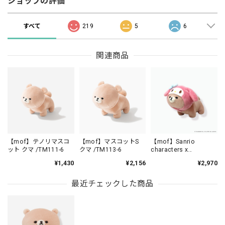
ショップの評価
すべて
219
5
6
関連商品
【mof】テノリマスコ
【mof】マスコットS
【mof】Sanrio
ット クマ /TM111-6
クマ /TM113-6
characters x
mofmofriends なかよ
¥1,430
¥2,156
¥2,970
しテノリマスコット
MY MELODY×クマ /
MFS001-6
最近チェックした商品