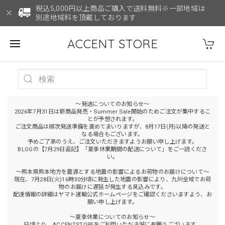
税込5,000円以上商品ご購入で送料無料※一部地域は
別途地域料を頂戴しております
ACCENT STORE
～発送についてのお知らせ～
2026年7月31日は新商品発売・Summer Sale開始のためご注文が集中するこ
とが予想されます。
ご注文商品は順次発送準備を進めてまいりますが、8月17日(月)以降の発送と
なる場合もございます。
予めご了承のうえ、ご注文いただきますようお願い申し上げます。
BLOGの【7月29日追記】「夏季休業期間の配送について」をご一読くださ
い。
～熊本県熊本地方を震源とする地震の影響によるお荷物のお届けについて～
現在、7月28日(火)16時30分頃に発生した地震の影響により、九州全域でお荷
物のお届けに遅延が発生する見込みです。
配達情報の詳細はヤマト運輸公式ホームページをご確認くださいますよう、お
願い申し上げます。
～夏季休業についてのお知らせ～
日頃より、ACCENTSTOREをご利用いただき誠に有難うございます。