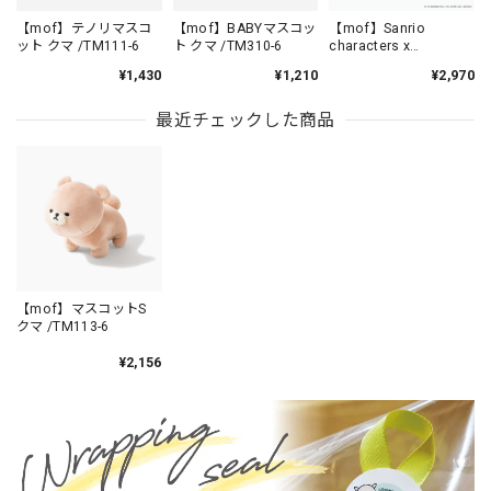
【mof】テノリマスコ
【mof】BABYマスコッ
【mof】Sanrio
ット クマ /TM111-6
ト クマ /TM310-6
characters x
mofmofriends なかよ
¥1,430
¥1,210
¥2,970
しテノリマスコット
MY MELODY×クマ /
MFS001-6
最近チェックした商品
【mof】マスコットS
クマ /TM113-6
¥2,156