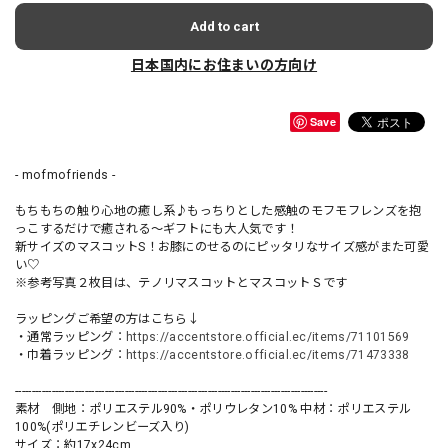
Add to cart
日本国内にお住まいの方向け
Save
- mofmofriends -
もちもちの触り心地の癒し系♪もっちりとした感触のモフモフレンズを抱
っこするだけで癒される〜ギフトにも大人気です！
新サイズのマスコットS！お膝にのせるのにピッタリなサイズ感がまた可愛
い♡
※参考写真２枚目は、テノリマスコットとマスコットＳです
ラッピングご希望の方はこちら↓
・通常ラッピング：
https://accentstore.official.ec/items/71101569
・巾着ラッピング：
https://accentstore.official.ec/items/71473338
----------------------------------------------------------------------------------------------
素材 側地：ポリエステル90%・ポリウレタン10% 中材：ポリエステル
100%(ポリエチレンビーズ入り)
サイズ：約17x24cm