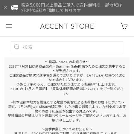
税込5,000円以上商品ご購入で送料無料※一部地域は
別途地域料を頂戴しております
ACCENT STORE
～発送についてのお知らせ～
2026年7月31日は新商品発売・Summer Sale開始のためご注文が集中するこ
とが予想されます。
ご注文商品は順次発送準備を進めてまいりますが、8月17日(月)以降の発送と
なる場合もございます。
予めご了承のうえ、ご注文いただきますようお願い申し上げます。
BLOGの【7月29日追記】「夏季休業期間の配送について」をご一読くださ
い。
～熊本県熊本地方を震源とする地震の影響によるお荷物のお届けについて～
現在、7月28日(火)16時30分頃に発生した地震の影響により、九州全域でお荷
物のお届けに遅延が発生する見込みです。
配達情報の詳細はヤマト運輸公式ホームページをご確認くださいますよう、お
願い申し上げます。
～夏季休業についてのお知らせ～
日頃より、ACCENTSTOREをご利用いただき誠に有難うございます。