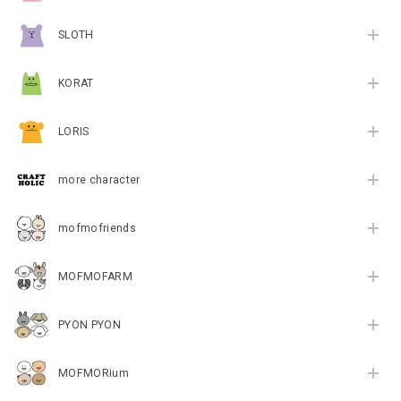
SLOTH
KORAT
LORIS
more character
mofmofriends
MOFMOFARM
PYON PYON
MOFMORium