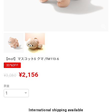
【mof】マスコットS クマ /TM113-6
30%OFF
¥2,156
¥3,080
数量
International shipping available