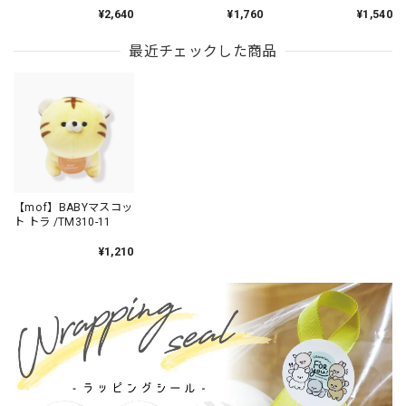
mofmofriends なかよ
mofmofriends なかよ
★/TM6215-11
¥2,640
¥1,760
¥1,540
しマスコットチャーム
しPVCキーホルダー
POMPOMPURIN×トラ
POMPOMPURIN×トラ
/ MFS901-5
/ MFS006-5
最近チェックした商品
【mof】BABYマスコッ
ト トラ /TM310-11
¥1,210