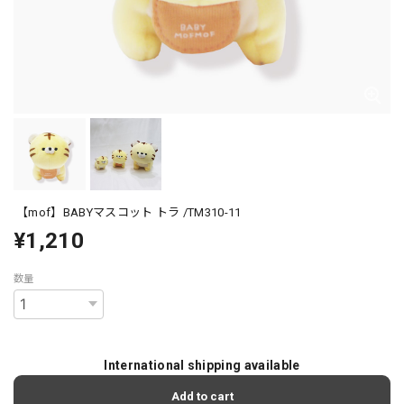
【mof】BABYマスコット トラ /TM310-11
¥1,210
数量
International shipping available
Add to cart