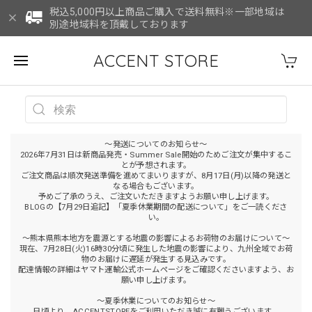
税込5,000円以上商品ご購入で送料無料※一部地域は
別途地域料を頂戴しております
ACCENT STORE
～発送についてのお知らせ～
2026年7月31日は新商品発売・Summer Sale開始のためご注文が集中するこ
とが予想されます。
ご注文商品は順次発送準備を進めてまいりますが、8月17日(月)以降の発送と
なる場合もございます。
予めご了承のうえ、ご注文いただきますようお願い申し上げます。
BLOGの【7月29日追記】「夏季休業期間の配送について」をご一読くださ
い。
～熊本県熊本地方を震源とする地震の影響によるお荷物のお届けについて～
現在、7月28日(火)16時30分頃に発生した地震の影響により、九州全域でお荷
物のお届けに遅延が発生する見込みです。
配達情報の詳細はヤマト運輸公式ホームページをご確認くださいますよう、お
願い申し上げます。
～夏季休業についてのお知らせ～
日頃より、ACCENTSTOREをご利用いただき誠に有難うございます。