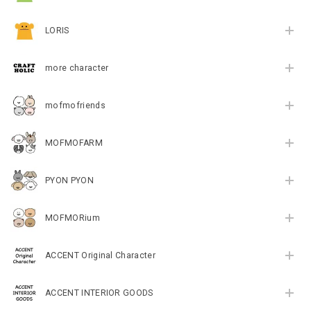
LORIS
more character
mofmofriends
MOFMOFARM
PYON PYON
MOFMORium
ACCENT Original Character
ACCENT INTERIOR GOODS