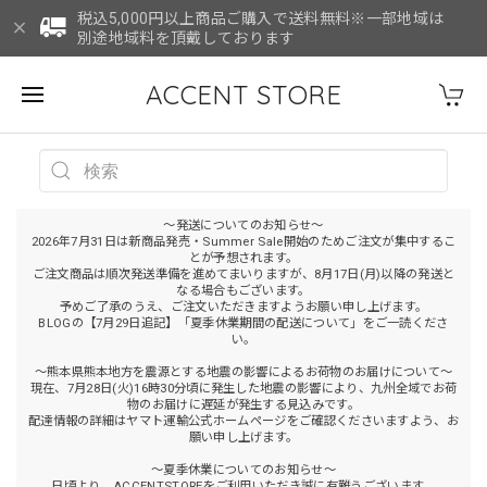
税込5,000円以上商品ご購入で送料無料※一部地域は
別途地域料を頂戴しております
ACCENT STORE
～発送についてのお知らせ～
2026年7月31日は新商品発売・Summer Sale開始のためご注文が集中するこ
とが予想されます。
ご注文商品は順次発送準備を進めてまいりますが、8月17日(月)以降の発送と
なる場合もございます。
予めご了承のうえ、ご注文いただきますようお願い申し上げます。
BLOGの【7月29日追記】「夏季休業期間の配送について」をご一読くださ
い。
～熊本県熊本地方を震源とする地震の影響によるお荷物のお届けについて～
現在、7月28日(火)16時30分頃に発生した地震の影響により、九州全域でお荷
物のお届けに遅延が発生する見込みです。
配達情報の詳細はヤマト運輸公式ホームページをご確認くださいますよう、お
願い申し上げます。
～夏季休業についてのお知らせ～
日頃より、ACCENTSTOREをご利用いただき誠に有難うございます。