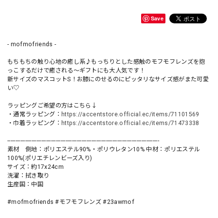
Save
- mofmofriends -
もちもちの触り心地の癒し系♪もっちりとした感触のモフモフレンズを抱
っこするだけで癒される〜ギフトにも大人気です！
新サイズのマスコットS！お膝にのせるのにピッタリなサイズ感がまた可愛
い♡
ラッピングご希望の方はこちら↓
・通常ラッピング：
https://accentstore.official.ec/items/71101569
・巾着ラッピング：
https://accentstore.official.ec/items/71473338
----------------------------------------------------------------------------------------------
素材 側地：ポリエステル90%・ポリウレタン10% 中材：ポリエステル
100%(ポリエチレンビーズ入り)
サイズ：約17x24cm
洗濯：拭き取り
生産国：中国
#mofmofriends #モフモフレンズ #23awmof