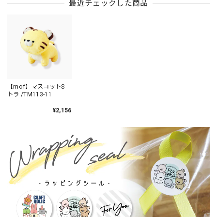
/ MFS901-5
/ MFS006-5
最近チェックした商品
【mof】マスコットS
トラ /TM113-11
¥2,156