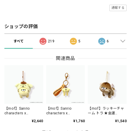
通報する
ショップの評価
すべて
219
5
6
関連商品
【mof】Sanrio
【mof】Sanrio
【mof】ラッキーチャ
characters x
characters x
ーム トラ ★金運
mofmofriends なかよ
mofmofriends なかよ
★/TM6215-11
¥2,640
¥1,760
¥1,540
しマスコットチャーム
しPVCキーホルダー
POMPOMPURIN×トラ
POMPOMPURIN×トラ