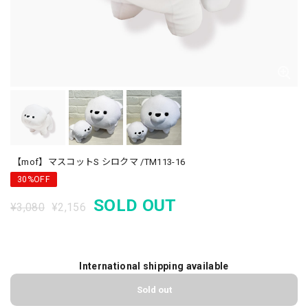
【mof】マスコットS シロクマ /TM113-16
30%OFF
SOLD OUT
¥3,080
¥2,156
International shipping available
Sold out