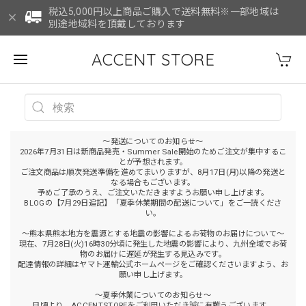
税込5,000円以上商品ご購入で送料無料※一部地域は
別途地域料を頂戴しております
ACCENT STORE
～発送についてのお知らせ～
2026年7月31日は新商品発売・Summer Sale開始のためご注文が集中するこ
とが予想されます。
ご注文商品は順次発送準備を進めてまいりますが、8月17日(月)以降の発送と
なる場合もございます。
予めご了承のうえ、ご注文いただきますようお願い申し上げます。
BLOGの【7月29日追記】「夏季休業期間の配送について」をご一読くださ
い。
～熊本県熊本地方を震源とする地震の影響によるお荷物のお届けについて～
現在、7月28日(火)16時30分頃に発生した地震の影響により、九州全域でお荷
物のお届けに遅延が発生する見込みです。
配達情報の詳細はヤマト運輸公式ホームページをご確認くださいますよう、お
願い申し上げます。
～夏季休業についてのお知らせ～
日頃より、ACCENTSTOREをご利用いただき誠に有難うございます。