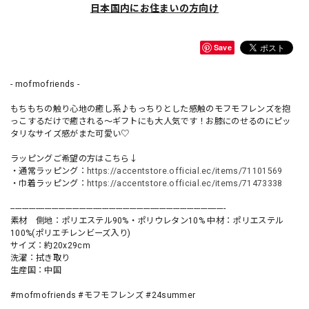
日本国内にお住まいの方向け
Save
- mofmofriends -
もちもちの触り心地の癒し系♪もっちりとした感触のモフモフレンズを抱
っこするだけで癒される〜ギフトにも大人気です！お膝にのせるのにピッ
タリなサイズ感がまた可愛い♡
ラッピングご希望の方はこちら↓
・通常ラッピング：
https://accentstore.official.ec/items/71101569
・巾着ラッピング：
https://accentstore.official.ec/items/71473338
----------------------------------------------------------------------------------------------
素材 側地：ポリエステル90%・ポリウレタン10% 中材：ポリエステル
100%(ポリエチレンビーズ入り)
サイズ：約20x29cm
洗濯：拭き取り
生産国：中国
#mofmofriends #モフモフレンズ #24summer