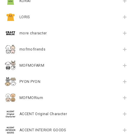
KORAT
LORIS
more character
mofmofriends
MOFMOFARM
PYON PYON
MOFMORium
ACCENT Original Character
ACCENT INTERIOR GOODS