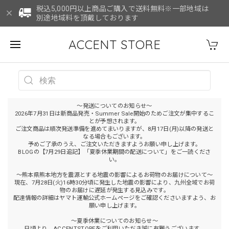
税込5,000円以上商品ご購入で送料無料※一部地域は
別途地域料を頂戴しております
ACCENT STORE
～発送についてのお知らせ～
2026年7月31日は新商品発売・Summer Sale開始のためご注文が集中するこ
とが予想されます。
ご注文商品は順次発送準備を進めてまいりますが、8月17日(月)以降の発送と
なる場合もございます。
予めご了承のうえ、ご注文いただきますようお願い申し上げます。
BLOGの【7月29日追記】「夏季休業期間の配送について」をご一読くださ
い。
～熊本県熊本地方を震源とする地震の影響によるお荷物のお届けについて～
現在、7月28日(火)16時30分頃に発生した地震の影響により、九州全域でお荷
物のお届けに遅延が発生する見込みです。
配達情報の詳細はヤマト運輸公式ホームページをご確認くださいますよう、お
願い申し上げます。
～夏季休業についてのお知らせ～
日頃より、ACCENTSTOREをご利用いただき誠に有難うございます。