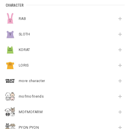
CHARACTER
RAB
SLOTH
KORAT
LORIS
more character
mofmofriends
MOFMOFARM
PYON PYON