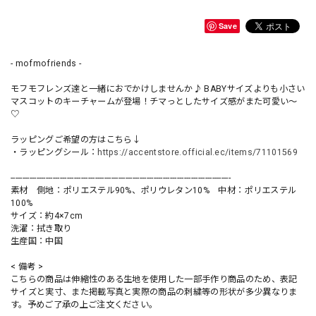
Save
- mofmofriends -
モフモフレンズ達と一緒におでかけしませんか♪ BABYサイズよりも小さい
マスコットのキーチャームが登場！チマっとしたサイズ感がまた可愛い〜
♡
ラッピングご希望の方はこちら↓
・ラッピングシール：
https://accentstore.official.ec/items/71101569
----------------------------------------------------------------------------------------------
素材 側地：ポリエステル90%、ポリウレタン10% 中材：ポリエステル
100%
サイズ：約4×7cm
洗濯：拭き取り
生産国：中国
< 備考 >
こちらの商品は伸縮性のある生地を使用した一部手作り商品のため、表記
サイズと実寸、また掲載写真と実際の商品の刺繍等の形状が多少異なりま
す。予めご了承の上ご注文ください。