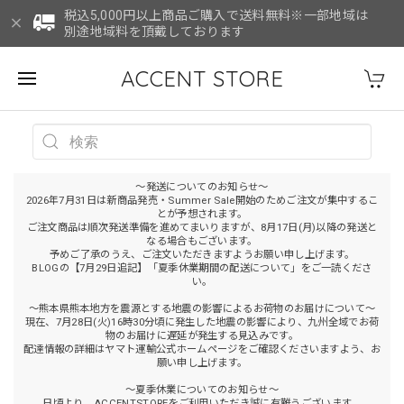
税込5,000円以上商品ご購入で送料無料※一部地域は
別途地域料を頂戴しております
ACCENT STORE
～発送についてのお知らせ～
2026年7月31日は新商品発売・Summer Sale開始のためご注文が集中するこ
とが予想されます。
ご注文商品は順次発送準備を進めてまいりますが、8月17日(月)以降の発送と
なる場合もございます。
予めご了承のうえ、ご注文いただきますようお願い申し上げます。
BLOGの【7月29日追記】「夏季休業期間の配送について」をご一読くださ
い。
～熊本県熊本地方を震源とする地震の影響によるお荷物のお届けについて～
現在、7月28日(火)16時30分頃に発生した地震の影響により、九州全域でお荷
物のお届けに遅延が発生する見込みです。
配達情報の詳細はヤマト運輸公式ホームページをご確認くださいますよう、お
願い申し上げます。
～夏季休業についてのお知らせ～
日頃より、ACCENTSTOREをご利用いただき誠に有難うございます。