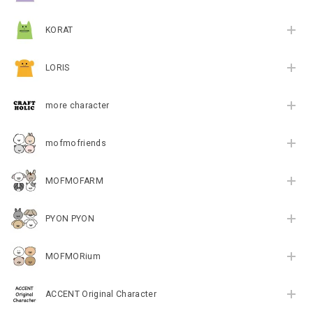
KORAT
LORIS
more character
mofmofriends
MOFMOFARM
PYON PYON
MOFMORium
ACCENT Original Character